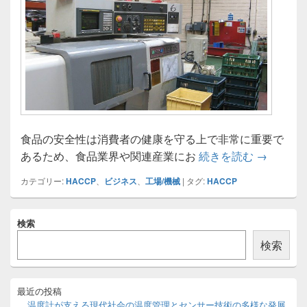
食品の安全性は消費者の健康を守る上で非常に重要で
HACC
あるため、食品業界や関連産業にお
続きを読む
→
カテゴリー:
HACCP
、
ビジネス
、
工場/機械
|
タグ:
HACCP
メ
検索
イ
ン
検索
サ
イ
ド
バ
最近の投稿
ー
温度計が支える現代社会の温度管理とセンサー技術の多様な発展