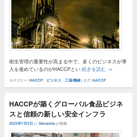
衛生管理の重要性が高まる中で、多くのビジネスが導
HACCPが
入を進めているのがHACCPとい
続きを読む
→
カテゴリー:
HACCP
、
ビジネス
、
工場/機械
|
タグ:
HACCP
HACCPが築くグローバル食品ビジネ
スと信頼の新しい安全インフラ
2025年7月3日
に
Giovanna
が投稿