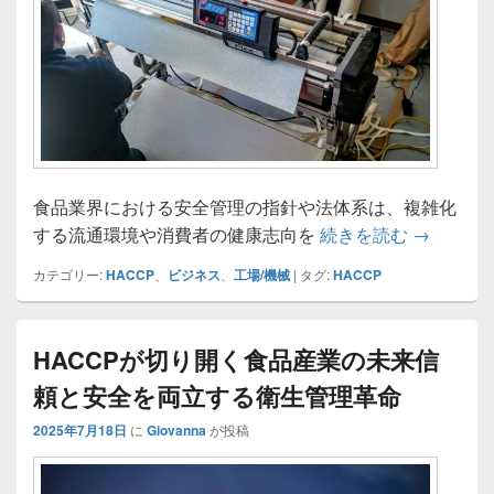
食品業界における安全管理の指針や法体系は、複雑化
HACC
する流通環境や消費者の健康志向を
続きを読む
→
カテゴリー:
HACCP
、
ビジネス
、
工場/機械
|
タグ:
HACCP
HACCPが切り開く食品産業の未来信
頼と安全を両立する衛生管理革命
2025年7月18日
に
Giovanna
が投稿