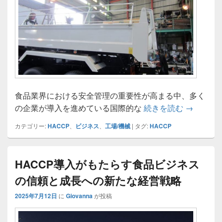
食品業界における安全管理の重要性が高まる中、多く
HACC
の企業が導入を進めている国際的な
続きを読む
→
カテゴリー:
HACCP
、
ビジネス
、
工場/機械
|
タグ:
HACCP
HACCP導入がもたらす食品ビジネス
の信頼と成長への新たな経営戦略
2025年7月12日
に
Giovanna
が投稿