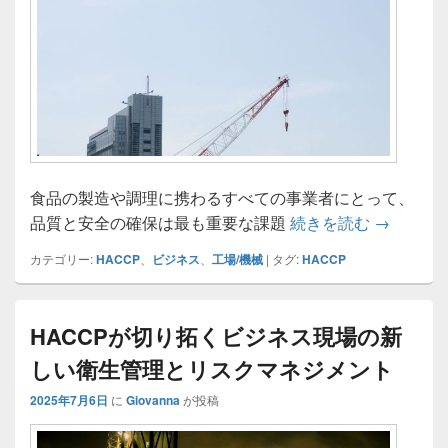
食品の製造や調理に携わるすべての事業者にとって、
持続可能
品質と安全の確保は最も重要な課題
続きを読む
→
カテゴリー:
HACCP
、
ビジネス
、
工場/機械
|
タグ:
HACCP
HACCPが切り拓くビジネス現場の新
しい衛生管理とリスクマネジメント
2025年7月6日
に
Giovanna
が投稿