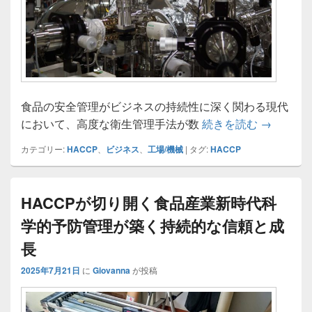
食品の安全管理がビジネスの持続性に深く関わる現代
HACC
において、高度な衛生管理手法が数
続きを読む
→
カテゴリー:
HACCP
、
ビジネス
、
工場/機械
|
タグ:
HACCP
HACCPが切り開く食品産業新時代科
学的予防管理が築く持続的な信頼と成
長
2025年7月21日
に
Giovanna
が投稿