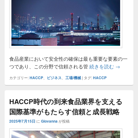
食品産業において安全性の確保は最も重要な要素の一
HACC
つであり、この分野で信頼される管
続きを読む
→
カテゴリー:
HACCP
、
ビジネス
、
工場/機械
|
タグ:
HACCP
HACCP時代の到来食品業界を支える
国際基準がもたらす信頼と成長戦略
2025年7月15日
に
Giovanna
が投稿