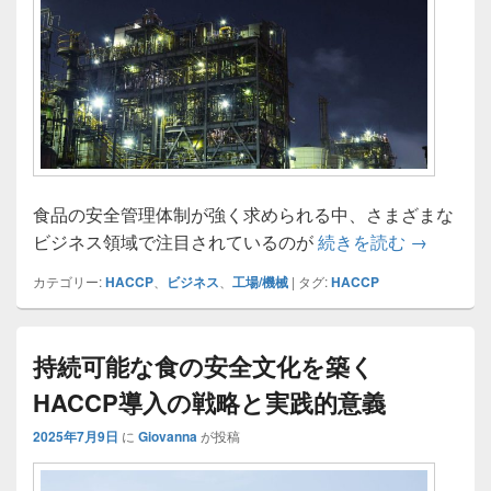
食品の安全管理体制が強く求められる中、さまざまな
HACC
ビジネス領域で注目されているのが
続きを読む
→
カテゴリー:
HACCP
、
ビジネス
、
工場/機械
|
タグ:
HACCP
持続可能な食の安全文化を築く
HACCP導入の戦略と実践的意義
2025年7月9日
に
Giovanna
が投稿