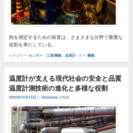
熱を測定するための装置は、さまざまな分野で重要な
役割を果たしている。
カテゴリー:
センサー
、
工場/機械
、
温度計
|
タグ:
機械
温度計が支える現代社会の安全と品質
温度計測技術の進化と多様な役割
2025年10月15日
に
Giovanna
が投稿