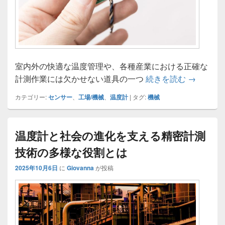
室内外の快適な温度管理や、各種産業における正確な
温度計が
計測作業には欠かせない道具の一つ
続きを読む
→
カテゴリー:
センサー
、
工場/機械
、
温度計
|
タグ:
機械
温度計と社会の進化を支える精密計測
技術の多様な役割とは
2025年10月6日
に
Giovanna
が投稿