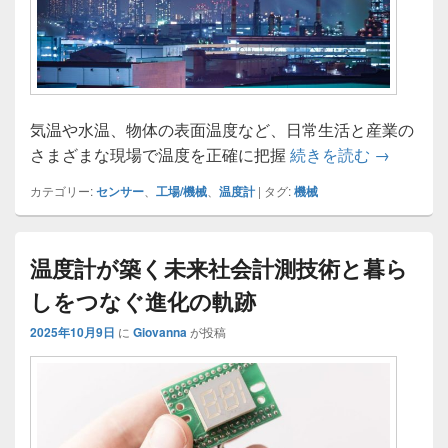
気温や水温、物体の表面温度など、日常生活と産業の
進化する
さまざまな現場で温度を正確に把握
続きを読む
→
カテゴリー:
センサー
、
工場/機械
、
温度計
|
タグ:
機械
温度計が築く未来社会計測技術と暮ら
しをつなぐ進化の軌跡
2025年10月9日
に
Giovanna
が投稿