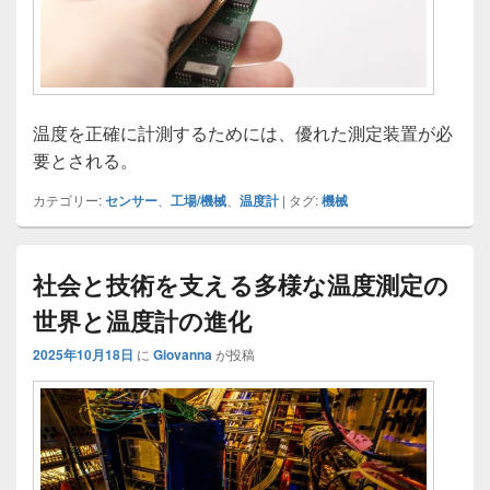
温度を正確に計測するためには、優れた測定装置が必
要とされる。
カテゴリー:
センサー
、
工場/機械
、
温度計
|
タグ:
機械
社会と技術を支える多様な温度測定の
世界と温度計の進化
2025年10月18日
に
Giovanna
が投稿