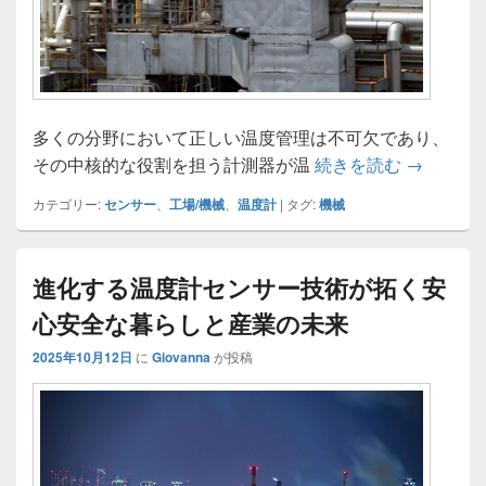
多くの分野において正しい温度管理は不可欠であり、
温度計が
その中核的な役割を担う計測器が温
続きを読む
→
カテゴリー:
センサー
、
工場/機械
、
温度計
|
タグ:
機械
進化する温度計センサー技術が拓く安
心安全な暮らしと産業の未来
2025年10月12日
に
Giovanna
が投稿