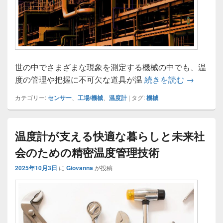
世の中でさまざまな現象を測定する機械の中でも、温
温度計と
度の管理や把握に不可欠な道具が温
続きを読む
→
カテゴリー:
センサー
、
工場/機械
、
温度計
|
タグ:
機械
温度計が支える快適な暮らしと未来社
会のための精密温度管理技術
2025年10月3日
に
Giovanna
が投稿