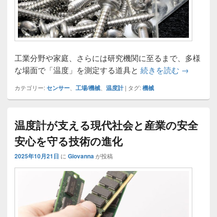
工業分野や家庭、さらには研究機関に至るまで、多様
温度計が
な場面で「温度」を測定する道具と
続きを読む
→
カテゴリー:
センサー
、
工場/機械
、
温度計
|
タグ:
機械
温度計が支える現代社会と産業の安全
安心を守る技術の進化
2025年10月21日
に
Giovanna
が投稿