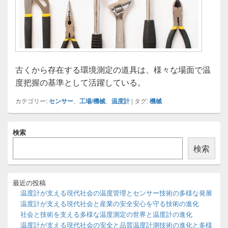
古くから存在する環境測定の道具は、様々な場面で温
度把握の基準として活躍している。
カテゴリー:
センサー
、
工場/機械
、
温度計
|
タグ:
機械
メ
検索
イ
ン
検索
サ
イ
ド
バ
最近の投稿
ー
温度計が支える現代社会の温度管理とセンサー技術の多様な発展
ウ
温度計が支える現代社会と産業の安全安心を守る技術の進化
ィ
社会と技術を支える多様な温度測定の世界と温度計の進化
ジ
温度計が支える現代社会の安全と品質温度計測技術の進化と多様
ェ